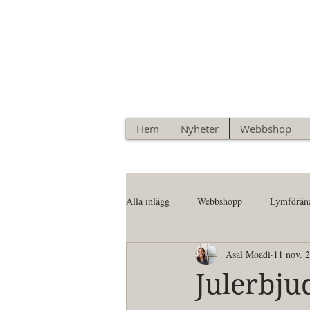
Hem
Nyheter
Webbshop
Alla inlägg
Webbshopp
Lymfdrän
Asal Moadi
11 nov. 
Julerbju