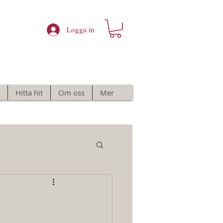
Logga in
Hitta hit
Om oss
Mer