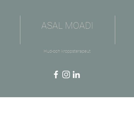
ASAL MOADI
Hud-och kroppsterapeut