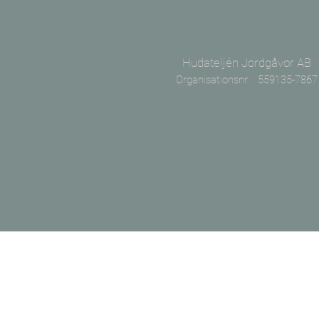
Hudateljén Jordgåvor AB
Organisationsnr. 559135-7867