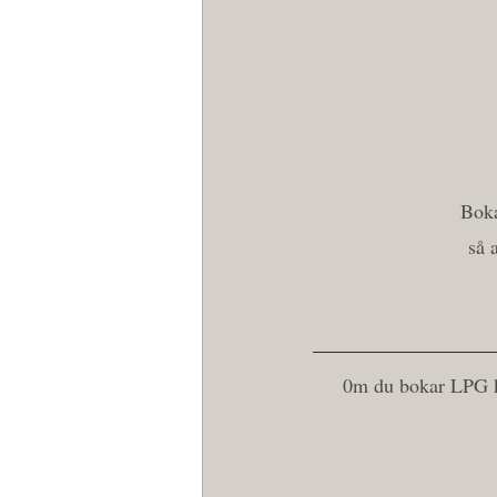
Boka
så 
0m du bokar LPG ku