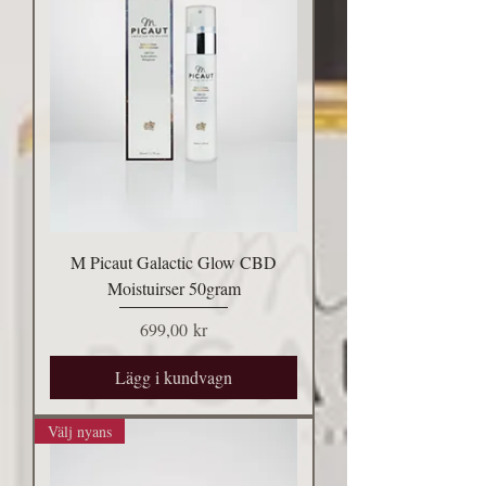
M Picaut Galactic Glow CBD
Moistuirser 50gram
Pris
699,00 kr
Lägg i kundvagn
Välj nyans