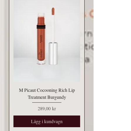
M Picaut Cocooning Rich Lip
Treatment Burgundy
Pris
289,00 kr
Lägg i kundvagn