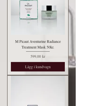
M Picaut Aventurine Radiance
Treatment Mask 50kr.
Pris
599,00 kr
Lägg i kundvagn