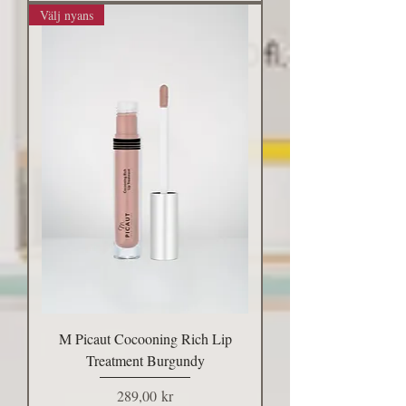
Välj nyans
M Picaut Cocooning Rich Lip
Treatment Burgundy
Pris
289,00 kr