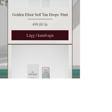
Golden Elixir Self Tan Drops 30ml
Pris
499,00 kr
Lägg i kundvagn