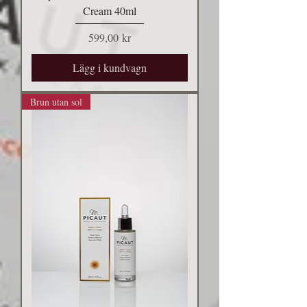
Cream 40ml
Pris
599,00 kr
Lägg i kundvagn
Brun utan sol