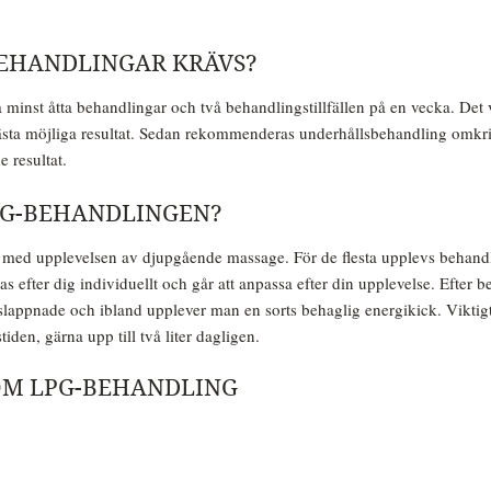
EHANDLINGAR KRÄVS?
inst åtta behandlingar och två behandlingstillfällen på en vecka. Det v
bästa möjliga resultat. Sedan rekommenderas underhållsbehandling omkrin
 resultat.
PG-BEHANDLINGEN?
as med upplevelsen av djupgående massage. För de flesta upplevs behan
s efter dig individuellt och går att anpassa efter din upplevelse. Efter
vslappnade och ibland upplever man en sorts behaglig energikick. Viktigt
iden, gärna upp till två liter dagligen.
OM LPG-BEHANDLING