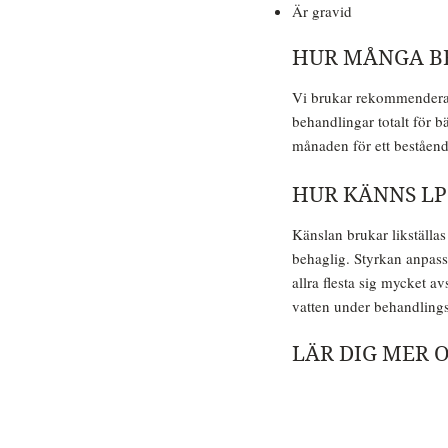
Är gravid
HUR MÅNGA B
Vi brukar rekommendera m
behandlingar totalt för 
månaden för ett bestående
HUR KÄNNS L
Känslan brukar likställ
behaglig. Styrkan anpassa
allra flesta sig mycket a
vatten under behandlingst
LÄR DIG MER 