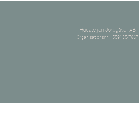
Hudateljén Jordgåvor AB
Organisationsnr. 559135-7867