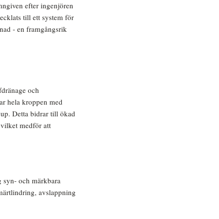
mngiven efter ingenjören
lats till ett system för
vnad - en framgångsrik
fdränage och
ar hela kroppen med
up. Detta bidrar till ökad
ilket medför att
ig syn- och märkbara
smärtlindring, avslappning