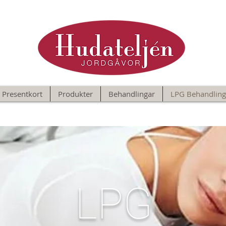
Presentkort
Produkter
Behandlingar
LPG Behandling
LPG