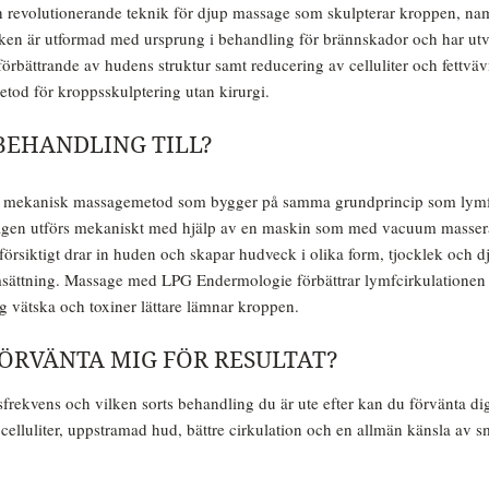
 revolutionerande teknik för djup massage som skulpterar kroppen, na
ken är utformad med ursprung i behandling för brännskador och har utveck
örbättrande av hudens struktur samt reducering av celluliter och fettvä
tod för kroppsskulptering utan kirurgi.
BEHANDLING TILL?
 mekanisk massagemetod som bygger på samma grundprincip som lym
gen utförs mekaniskt med hjälp av en maskin som med vacuum masser
försiktigt drar in huden och skapar hudveck i olika form, tjocklek och dj
sättning. Massage med LPG Endermologie förbättrar lymfcirkulationen v
g vätska och toxiner lättare lämnar kroppen.
FÖRVÄNTA MIG FÖR RESULTAT?
rekvens och vilken sorts behandling du är ute efter kan du förvänta d
 celluliter, uppstramad hud, bättre cirkulation och en allmän känsla av 