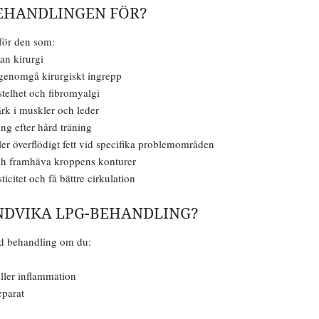
EHANDLINGEN FÖR?
ör den som:
an kirurgi
 genomgå kirurgiskt ingrepp
stelhet och fibromyalgi
ärk i muskler och leder
ng efter hård träning
eller överflödigt fett vid specifika problemområden
och framhäva kroppens konturer
ticitet och få bättre cirkulation
NDVIKA LPG-BEHANDLING?
d behandling om du:
ller inflammation
eparat