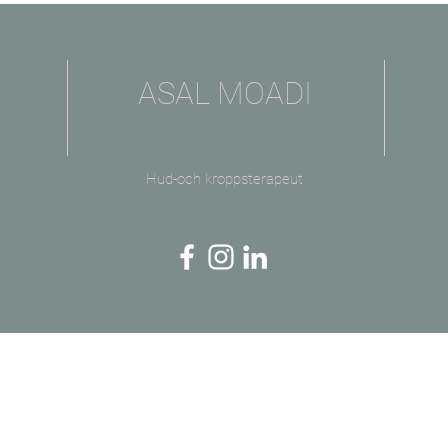
ASAL MOADI
Hud-och kroppsterapeut