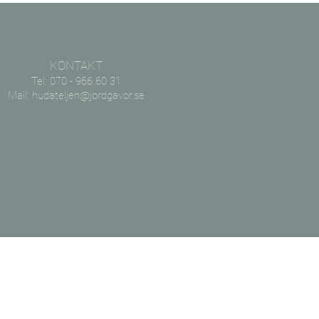
KONTAKT
Tel: 070 - 966 60 31
Mail:
hudateljen@jordgavor.se